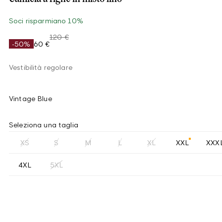
Soci risparmiano 10%
120 €
-50%
60 €
Vestibilità regolare
Vintage Blue
Seleziona una taglia
XS
S
M
L
XL
XXL
XXX
4XL
5XL