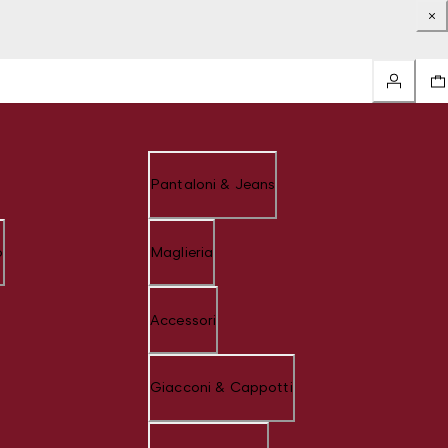
Pantaloni & Jeans
o
Maglieria
Accessori
Giacconi & Cappotti