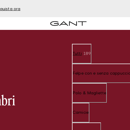
quista ora
Tutti
189
Felpe con e senza cappucci
Polo & Magliette
mbri
Camicie