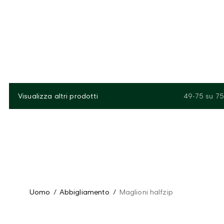
Visualizza altri prodotti
49-75
su
75
Uomo
/
Abbigliamento
/
Maglioni halfzip