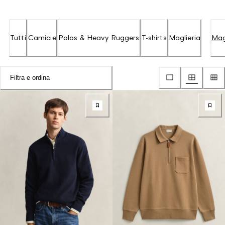
Tutti
Camicie
Polos & Heavy Ruggers
T-shirts
Maglieria
Mag
Filtra e ordina