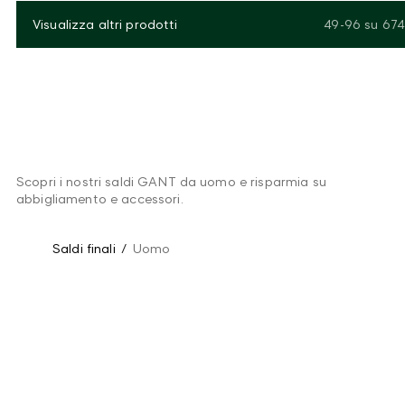
Visualizza altri prodotti
49-96
su
674
Scopri i nostri saldi GANT da uomo e risparmia su
abbigliamento e accessori.
Saldi finali
/
Uomo