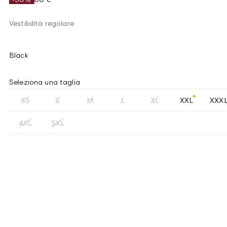
Vestibilità regolare
Black
Seleziona una taglia
XS
S
M
L
XL
XXL
XXX
4XL
5XL