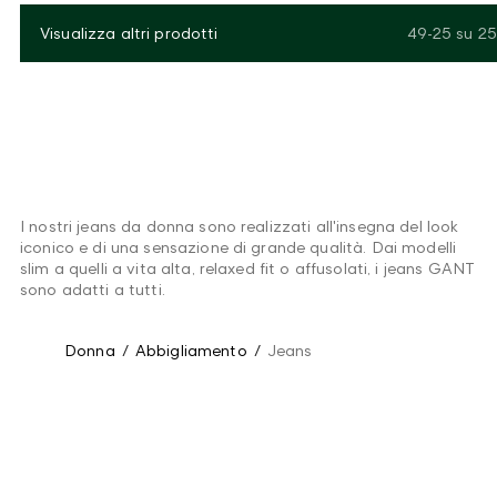
Visualizza altri prodotti
49-25
su
25
I nostri jeans da donna sono realizzati all'insegna del look
iconico e di una sensazione di grande qualità. Dai modelli
slim a quelli a vita alta, relaxed fit o affusolati, i jeans GANT
sono adatti a tutti.
Donna
/
Abbigliamento
/
Jeans