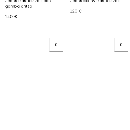
Jeans elasticizzati con
Jeans skinny elasticizzati
gamba dritta
120 €
140 €