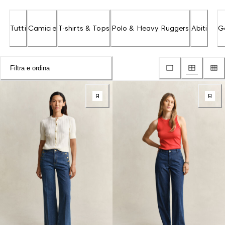
Tutti
Camicie
T-shirts & Tops
Polo & Heavy Ruggers
Abiti
G
Filtra e ordina