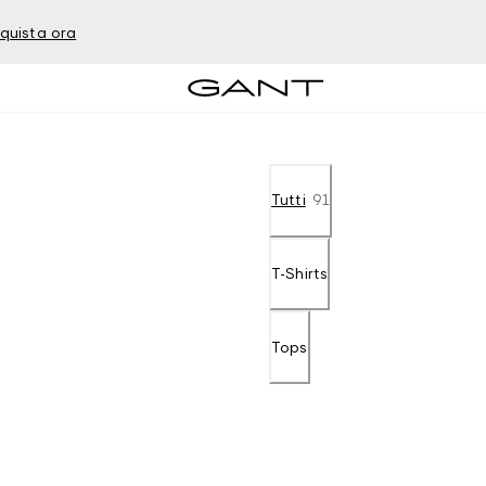
quista ora
Tutti
91
T-Shirts
Tops