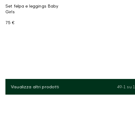
Set felpa e leggings Baby
Girls
75 €
Visualizza altri prodotti
49-1
su
1