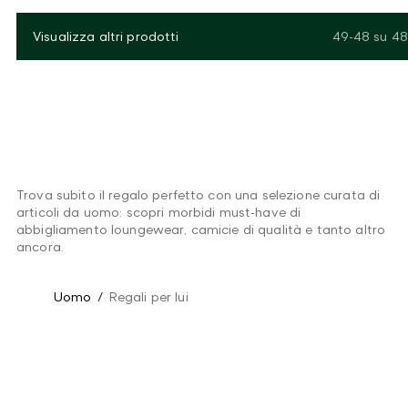
Visualizza altri prodotti
49-48
su
48
Trova subito il regalo perfetto con una selezione curata di
articoli da uomo: scopri morbidi must-have di
abbigliamento loungewear, camicie di qualità e tanto altro
ancora.
Uomo
/
Regali per lui