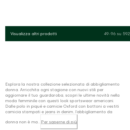
Visualizza altri prodotti
49-96
su
592
Esplora la nostra collezione selezionata di abbigliamento
donna. Arricchita ogni stagione con nuovi stili per
aggiornare il tuo guardaroba, scopri le ultime novità nella
moda femminile con questi look sportswear americani.
Dalle polo in piqué e camicie Oxford con bottoni a vestiti
camicia stampati e jeans in denim, l’abbigliamento da
donna non è ma...
Per saperne di più