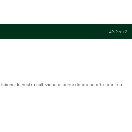
49-2
su
2
otidiano, la nostra collezione di borse da donna offre borse a