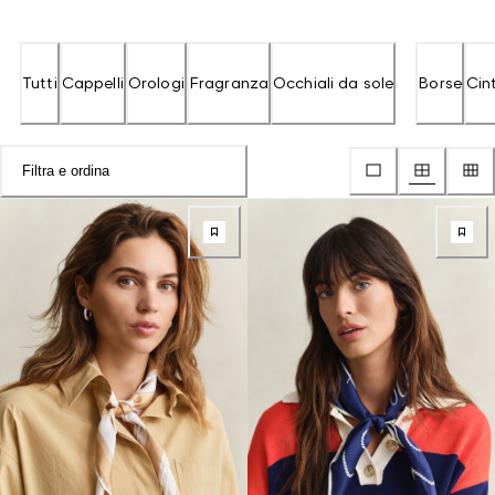
Tutti
Cappelli
Orologi
Fragranza
Occhiali da sole
Borse
Cin
Filtra e ordina