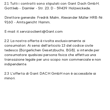
2.1 Tutti i contratti sono stipulati con Gant Dach GmbH,
Gottlieb - Daimler - Str. 23, D - 59439 Holzwickede,
Direttore generale: Fredrik Malm, Alexander Müller HRB-Nr.
9160 - Amtsgericht Hamm,
E-mail: it.servizioclienti@Gant.com
2.2 La nostra offerta è rivolta esclusivamente ai
consumatori. Ai sensi dell'articolo 13 del codice civile
tedesco (Bürgerlichen Gesetzbuchs, BGB), si intende per
consumatore qualsiasi persona fisica che effettua una
transazione legale per uno scopo non commerciale e non
indipendente.
2.3 L'offerta di Gant DACH GmbH non è accessibile ai
minori.