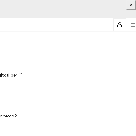
tati per “”
 ricerca?