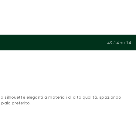
49-14
su
14
silhouette eleganti a materiali di alta qualità, spaziando
 paio preferito.