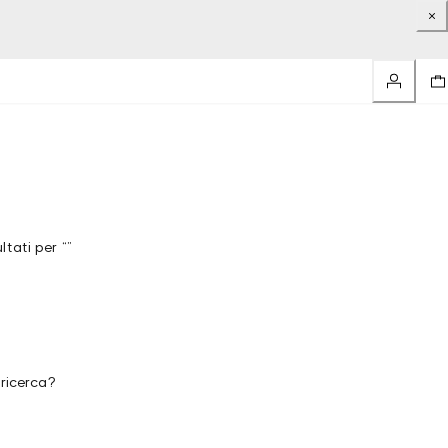
tati per “”
 ricerca?