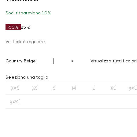
Soci risparmiano 10%
-50%
25 €
Vestibilità regolare
Country Beige
Visualizza tutti i colori
Seleziona una taglia
XXS
XS
S
M
L
XL
XXL
XXXL