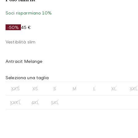
Soci risparmiano 10%
-50%
45 €
Vestibilità slim
Antracit Melange
Seleziona una taglia
XXS
XS
S
M
L
XL
XXL
XXXL
4XL
5XL