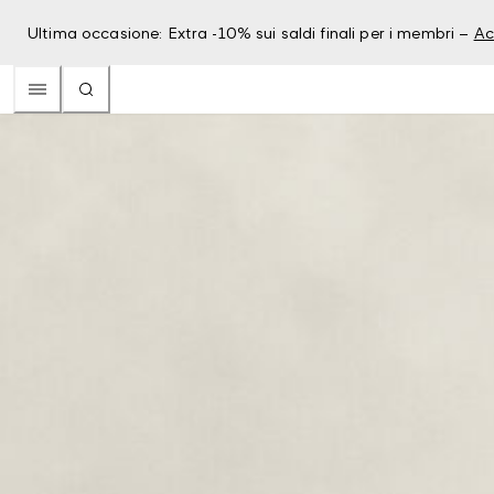
Ultima occasione: Extra -10% sui saldi finali per i membri –
Ac