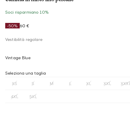
Soci risparmiano 10%
-50%
60 €
Vestibilità regolare
Vintage Blue
Seleziona una taglia
XS
S
M
L
XL
XXL
XXX
4XL
5XL