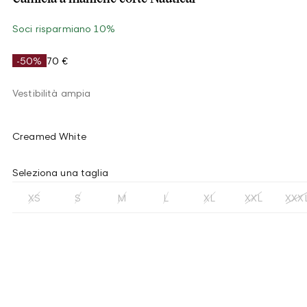
Soci risparmiano 10%
-50%
70 €
Vestibilità ampia
Creamed White
Seleziona una taglia
XS
S
M
L
XL
XXL
XXX