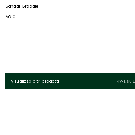
Sandali Brodale
60 €
Visualizza altri prodotti
49-1
su
1