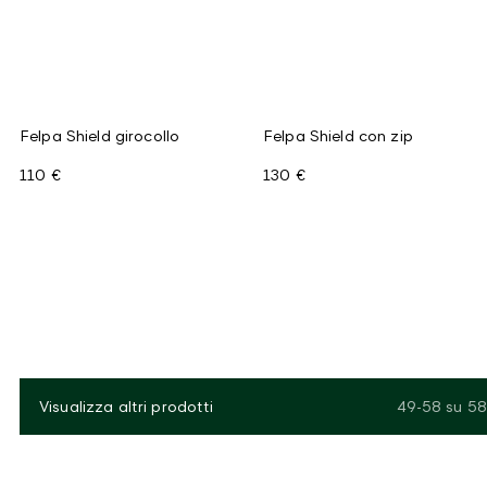
Felpa Shield girocollo
Felpa Shield con zip
110 €
130 €
Visualizza altri prodotti
49-58
su
58