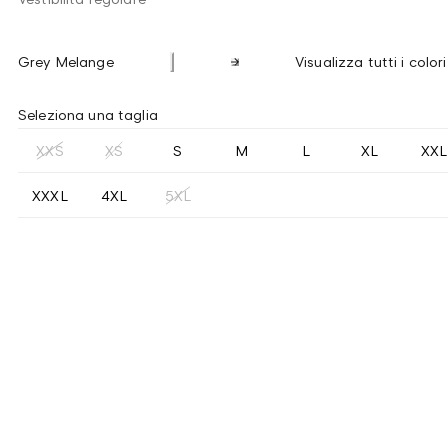
Grey Melange
Visualizza tutti i colori
Seleziona una taglia
XXS
XS
S
M
L
XL
XXL
XXXL
4XL
5XL