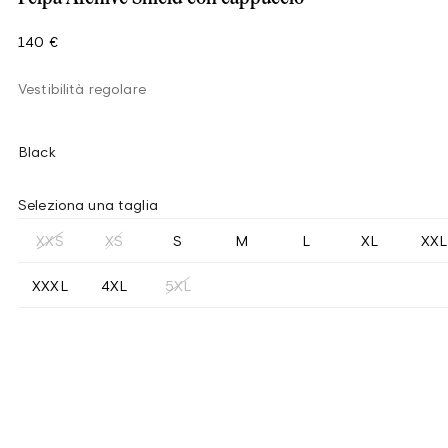
140 €
Vestibilità regolare
Black
Seleziona una taglia
XXS
XS
S
M
L
XL
XXL
XXXL
4XL
5XL