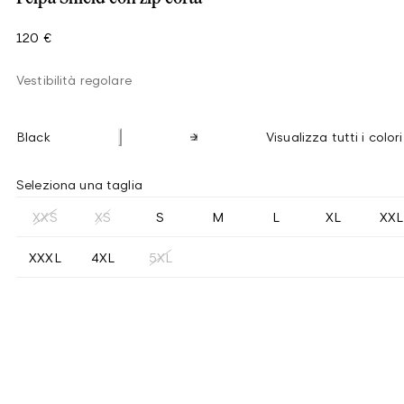
120 €
Vestibilità regolare
Black
Visualizza tutti i colori
Seleziona una taglia
XXS
XS
S
M
L
XL
XXL
XXXL
4XL
5XL