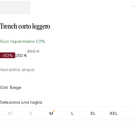
Trench corto leggero
Soci risparmiano 10%
300 €
-50%
150 €
Vestibilità ampia
Oat Beige
Seleziona una taglia
XS
S
M
L
XL
XXL