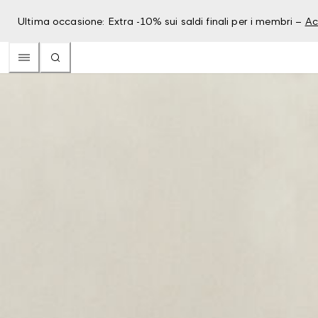
Ultima occasione: Extra -10% sui saldi finali per i membri –
Ac