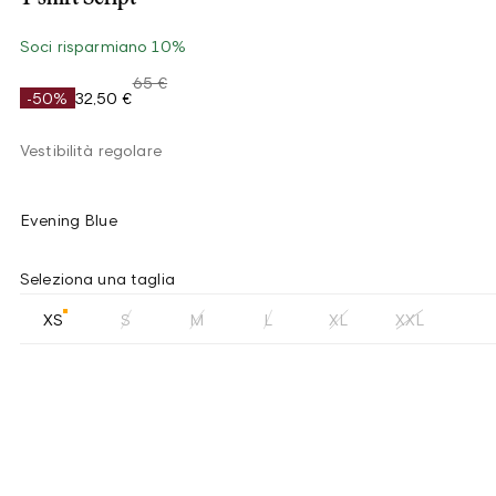
Soci risparmiano 10%
65 €
-50%
32,50 €
Vestibilità regolare
Evening Blue
Seleziona una taglia
XS
S
M
L
XL
XXL