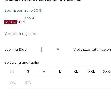
Soci risparmiano 10%
120 €
-50%
60 €
Vestibilità regolare
Evening Blue
Visualizza tutti i colori
Seleziona una taglia
XS
S
M
L
XL
XXL
XXX
4XL
5XL