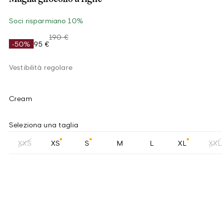
Soci risparmiano 10%
190 €
-50%
95 €
Vestibilità regolare
Cream
Seleziona una taglia
XXS
XS
S
M
L
XL
XXL