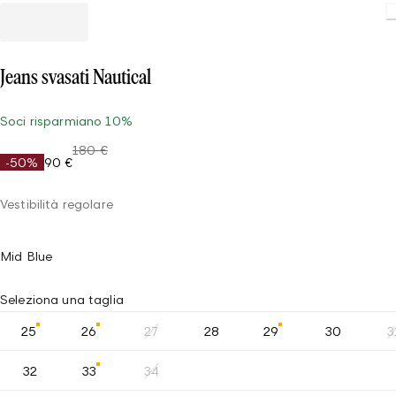
Jeans svasati Nautical
Soci risparmiano 10%
180 €
-50%
90 €
Vestibilità regolare
Mid Blue
Seleziona una taglia
25
26
27
28
29
30
3
32
33
34