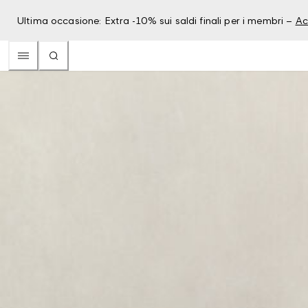
Ultima occasione: Extra -10% sui saldi finali per i membri –
Ac