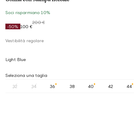
Soci risparmiano 10%
200 €
-50%
100 €
Vestibilità regolare
Light Blue
Seleziona una taglia
32
34
36
38
40
42
44