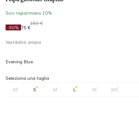
Soci risparmiano 10%
150 €
-50%
75 €
Vestibilità ampia
Evening Blue
Seleziona una taglia
XS
S
M
L
XL
XXL