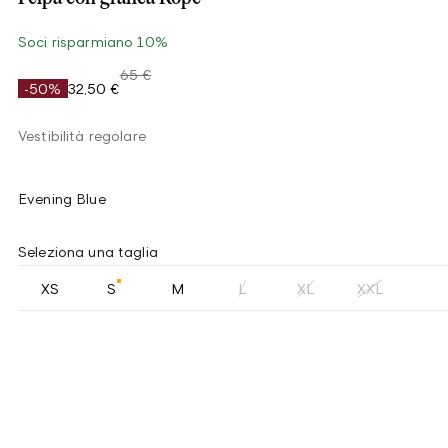
Soci risparmiano 10%
65 €
-50%
32,50 €
Vestibilità regolare
Evening Blue
Seleziona una taglia
XS
S
M
L
XL
XXL