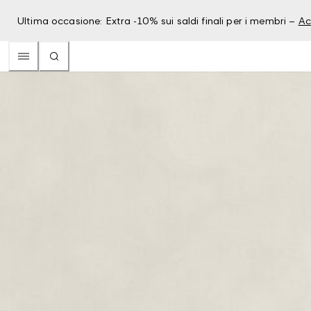
Ultima occasione: Extra -10% sui saldi finali per i membri –
Ac