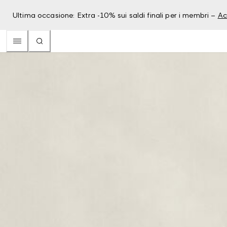
Ultima occasione: Extra -10% sui saldi finali per i membri –
Ac