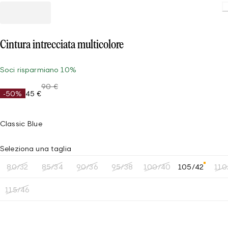
Cintura intrecciata multicolore
Soci risparmiano 10%
90 €
-50%
45 €
Classic Blue
Seleziona una taglia
80/32
85/34
90/36
95/38
100/40
105/42
110
115/46