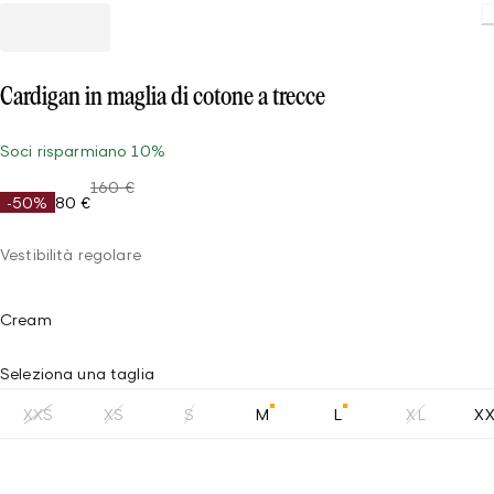
Cardigan in maglia di cotone a trecce
Soci risparmiano 10%
160 €
-50%
80 €
Vestibilità regolare
Cream
Seleziona una taglia
XXS
XS
S
M
L
XL
X