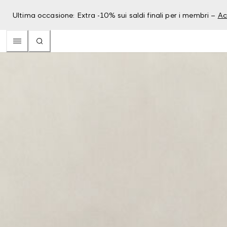
Ultima occasione: Extra -10% sui saldi finali per i membri –
Ac