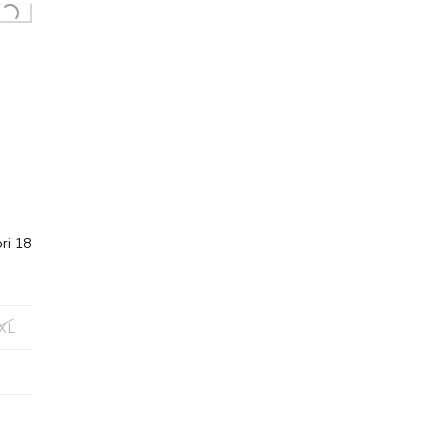
ori 18
XL