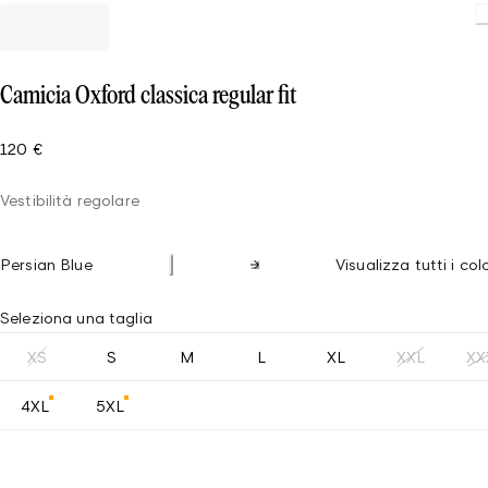
Camicia Oxford classica regular fit
120 €
Vestibilità regolare
Persian Blue
Visualizza tutti i col
Seleziona una taglia
XS
S
M
L
XL
XXL
XX
4XL
5XL