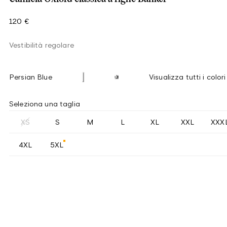
120 €
Vestibilità regolare
Persian Blue
Visualizza tutti i colori
Seleziona una taglia
XS
S
M
L
XL
XXL
XXX
4XL
5XL