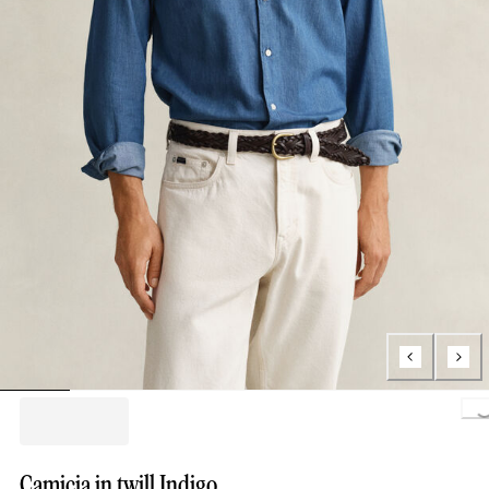
Loa
Camicia in twill Indigo