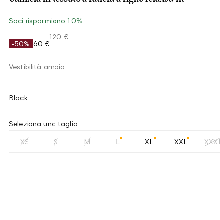
Soci risparmiano 10%
120 €
-50%
60 €
Vestibilità ampia
Black
Seleziona una taglia
XS
S
M
L
XL
XXL
XXX