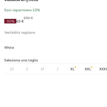
Soci risparmiano 10%
130 €
-50%
65 €
Vestibilità regolare
White
Seleziona una taglia
XS
S
M
L
XL
XXL
XXX