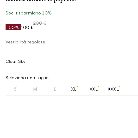
Soci risparmiano 10%
200 €
-50%
100 €
Vestibilità regolare
Clear Sky
Seleziona una taglia
S
M
L
XL
XXL
XXXL