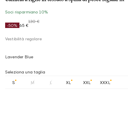
Soci risparmiano 10%
130 €
-50%
65 €
Vestibilità regolare
Lavender Blue
Seleziona una taglia
S
M
L
XL
XXL
XXXL