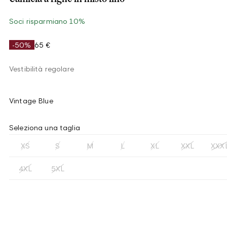
Soci risparmiano 10%
-50%
65 €
Vestibilità regolare
Vintage Blue
Seleziona una taglia
XS
S
M
L
XL
XXL
XXX
4XL
5XL