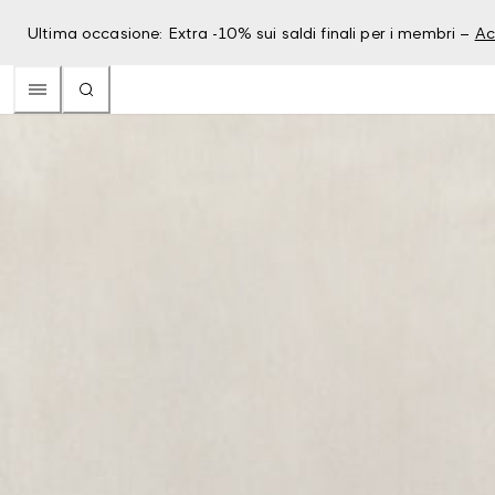
Ultima occasione: Extra -10% sui saldi finali per i membri –
Ac