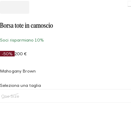
Borsa tote in camoscio
Soci risparmiano 10%
-50%
200 €
Mahogany Brown
Seleziona una taglia
One Size