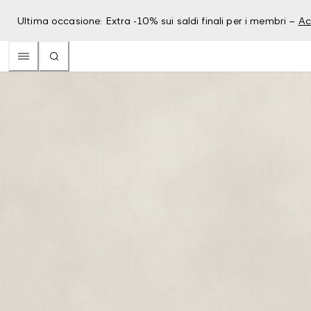
Ultima occasione: Extra -10% sui saldi finali per i membri –
Ac