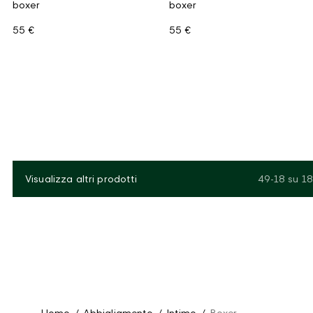
boxer
boxer
55 €
55 €
Visualizza altri prodotti
49-18
su
18
Uomo
/
Abbigliamento
/
Intimo
/
Boxer