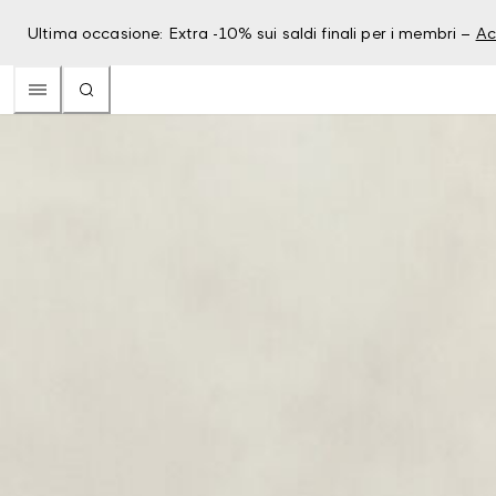
Ultima occasione: Extra -10% sui saldi finali per i membri –
Ac