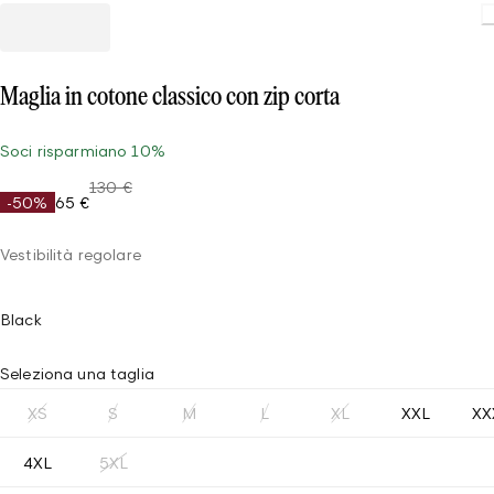
Maglia in cotone classico con zip corta
Soci risparmiano 10%
130 €
-50%
65 €
Vestibilità regolare
Black
Seleziona una taglia
XS
S
M
L
XL
XXL
XX
4XL
5XL