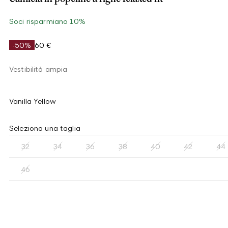
Soci risparmiano 10%
-50%
60 €
Vestibilità ampia
Vanilla Yellow
Seleziona una taglia
32
34
36
38
40
42
44
46